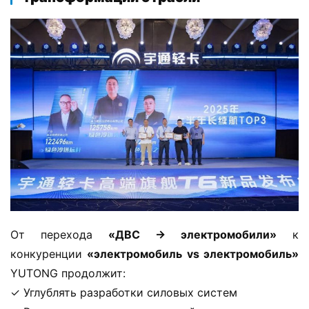
От перехода ​
​«ДВС → электромобили»​
​ к 
конкуренции ​
​«электромобиль vs электромобиль»​
YUTONG продолжит:
✓ Углублять разработки силовых систем