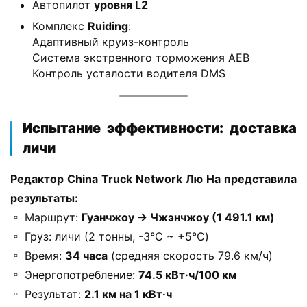
Автопилот ​
​уровня L2​
м
м
Комплекс ​
​Ruiding​
​:
е
Адаптивный круиз-контроль
Система экстренного торможения AEB
р
Контроль усталости водителя DMS
ч
е
с
к
​Испытание эффективности: доставка
и
личи​
й
а
​Редактор China Truck Network Лю На представила 
в
результаты:​
т
▫️ Маршрут: ​
​Гуанчжоу → Чжэнчжоу (1 491.1 км)​
о
▫️ Груз: личи (2 тонны, -3°C ~ +5°C)
м
о
▫️ Время: ​
​34 часа​
​ (средняя скорость 79.6 км/ч)
б
▫️ Энергопотребление: ​
​74.5 кВт·ч/100 км​
и
▫️ Результат: ​
​2.1 км на 1 кВт·ч​
л