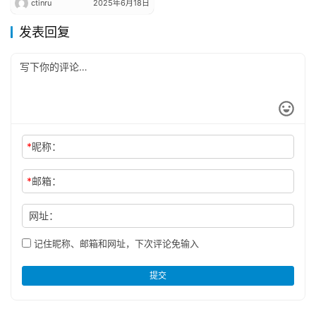
ctinru
2025年6月18日
Модель Chenglong Yiwei
5 устанавливает новый
发表回复
эталон
производительности для
электрических тягачей.​​
*
昵称：
*
邮箱：
网址：
记住昵称、邮箱和网址，下次评论免输入
提交