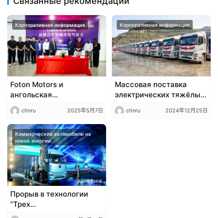
Связанные рекомендации
Корпоративная информация
Корпоративная информация
​​Foton Motors и
Массовая поставка
ангольская
электрических тяжёлых
транспортная компания
грузовиков Jinlong в
ctinru
2025年5月7日
ctinru
2024年12月25日
заключили
Гуанси,
стратегическое
способствующая
сотрудничество,
Коммерческие автомобили на
зелёной трансформации
новой энергии
создавая новую главу в
и модернизации
африканской
транспортной отрасли.
транспортной отрасли​​
​​Прорыв в технологии
“Трех
Электрокомпонентов”!