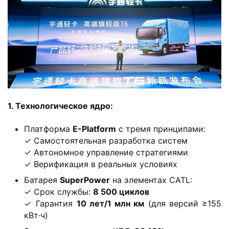
Д
о
м
о
й
И
​1. Технологическое ядро:​
н
Платформа ​
​E-Platform​
​ с тремя принципами:
ф
✓ Самостоятельная разработка систем
о
✓ Автономное управление стратегиями
р
✓ Верификация в реальных условиях
м
а
Батарея ​
​SuperPower​
​ на элементах CATL:
ц
✓ Срок службы: ​
​8 500 циклов​
и
✓ Гарантия ​
​10 лет/1 млн км​
​ (для версий ≥155
кВт·ч)
я
о