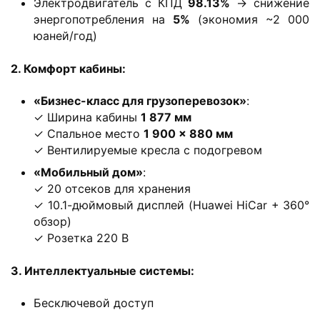
Электродвигатель с КПД ​
​98.13%​
​ → снижение
г
энергопотребления на ​
​5%​
​ (экономия ~2 000
р
юаней/год)
у
з
​2. Комфорт кабины:​
о
​«Бизнес-класс для грузоперевозок»​
​:
в
✓ Ширина кабины ​
​1 877 мм​
и
✓ Спальное место ​
​1 900 × 880 мм​
к
✓ Вентилируемые кресла с подогревом
е
​«Мобильный дом»​
​:
✓ 20 отсеков для хранения
л
登录
注册
✓ 10.1-дюймовый дисплей (Huawei HiCar + 360°
е
обзор)
г
✓ Розетка 220 В
к
и
​3. Интеллектуальные системы:​
й
к
Бесключевой доступ
о