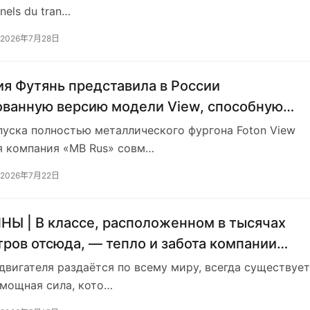
nels du tran…
2026年7月28日
я Футянь представила в России
ванную версию модели View, способную
стоять выстрелам автоматического винтовк
пуска полностью металлического фургона Foton View
икова.
я компания «MB Rus» совм…
2026年7月22日
Ы | В классе, расположенном в тысячах
ров отсюда, — тепло и забота компании
 двигателя раздаётся по всему миру, всегда существует
 мощная сила, кото…