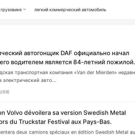
грузовике
легкий коммерческий автомобиль
ческий автогонщик DAF официально начал
 его водителем является 84-летний пожилой
.
ская транспортная компания «Van der Mierden» недав
а электрический авто…
2天前
n Volvo dévoilera sa version Swedish Metal
lors du Truckstar Festival aux Pays-Bas.
sentera deux camions spéciaux en édition Swedish Metal a