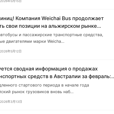
2026年5月15日
иниц! Компания Weichai Bus продолжает
ть свои позиции на альжирском рынке
ов и вновь достигает рекордных показателей
автобусы и пассажирские транспортные средства,
ые двигателями марки Weicha…
2026年5月12日
ется сводная информация о продажах
нспортных средств в Австралии за февраль:
табилизировался и начал восстанавливать
ленного стартового периода в начале года
оста.
йский рынок грузовиков вновь наб…
2026年3月13日