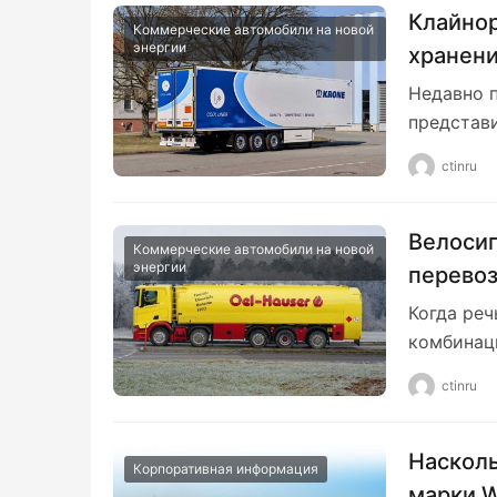
Клайнор
Коммерческие автомобили на новой
энергии
хранени
констру
Недавно п
представ
ctinru
Велосип
Коммерческие автомобили на новой
энергии
перевоз
модели 
Когда реч
автотра
комбинац
10×2!
ctinru
Насколь
Корпоративная информация
марки W