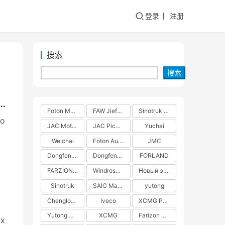
登录
注册
搜索
搜索
Foton Motors
FAW Jiefang
Sinotruk Group
но
JAC Motors
JAC Pickups
Yuchai
Weichai
Foton Auman
JMC
Dongfeng Commercial Vehicles
Dongfeng Liuzhou Motor
FORLAND
FARZION AUTO
Windrose Technology
Новый энергетический грузовик
Sinotruk
SAIC Maxus
yutong
Chenglong H5
Iveco
XCMG Pure Electric Heavy Truck
Yutong Heavy Truck
XCMG
Farizon New Energy
ux