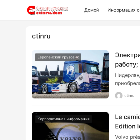
Домой
Информация о 
ctinru
Электри
Европейский грузовик
работу;
человек
Нидерланд
приобрел
ctinru
Le camio
Корпоративная информация
Edition 
Volvo pré