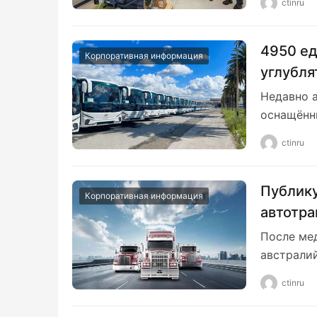
ctinru
4950 ед
Корпоративная информация
углубля
автобус
Недавно 
оснащённ
ctinru
Публику
Корпоративная информация
автотра
рынок с
После мед
темпы р
австрали
ctinru