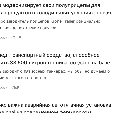
 модернизирует свои полуприцепы для
я продуктов в холодильных условиях: новая
кция Cool Liner
роизводитель прицепов Kronе Trailer официально
ил новое поколение полупри…
2026年3月11日
ед-транспортный средство, способное
ить 33 500 литров топлива, создано на базе
Scania 500R. Это первый в мире топливный
ь заходит о пятиосных танкерах, мы обычно думаем о
нспорт с пятью осями и системой передач т
ии «лёгкого тягового а…
2026年2月6日
ко важна аварийная автотягачная установка
eichai на современном фермерском