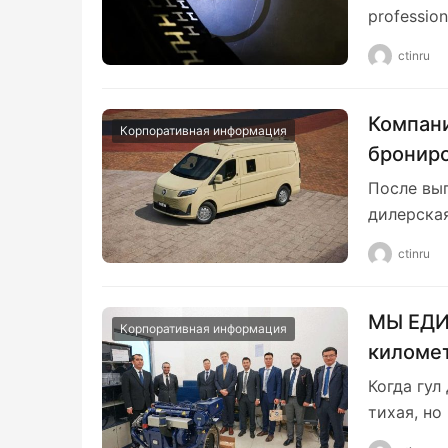
profession
ctinru
Компани
Корпоративная информация
брониро
противо
После вы
Калашн
дилерска
ctinru
МЫ ЕДИН
Корпоративная информация
километ
Weichai
Когда гул
тихая, но