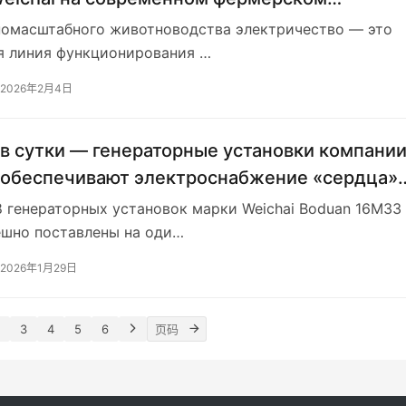
ве?
номасштабного животноводства электричество — это
я линия функционирования …
2026年2月4日
 в сутки — генераторные установки компани
 обеспечивают электроснабжение «сердца»
нских горнодобывающих районов.
 генераторных установок марки Weichai Boduan 16M33
ешно поставлены на оди…
2026年1月29日
3
4
5
6