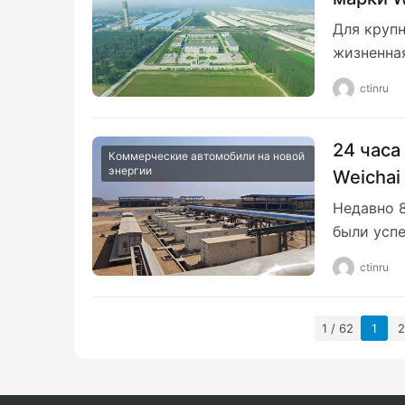
хозяйст
Для круп
жизненна
ctinru
24 часа
Коммерческие автомобили на новой
энергии
Weichai
африка
Недавно 8
были усп
ctinru
1 / 62
1
2