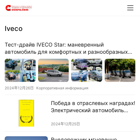
о
й
Iveco
И
н
Тест-драйв IVECO Star: маневренный
ф
автомобиль для комфортных и разнообразных
о
путешествий!
р
м
а
ц
2024年12月26日
Корпоративная информация
и
я
Победа в отраслевых наградах!
о
Электрический автомобиль
г
Juxing устанавливает новые
р
высоты в области
2024年12月25日
у
экологичности и эффективных
з
перевозок.
Внедорожник мгновенно