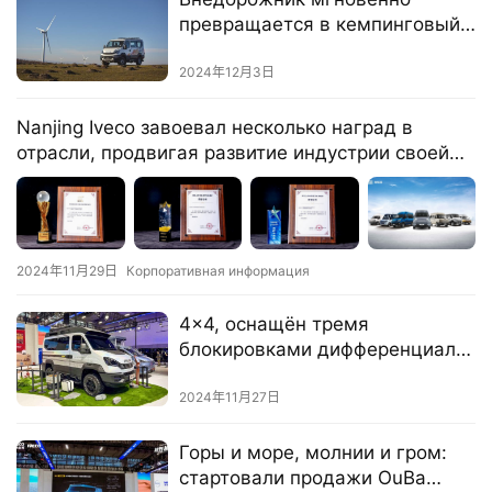
о
превращается в кемпинговый
в
дом на колесах, управляя Iveco
и
Ouba Mountain & Sea, открывая
2024年12月3日
к
новый способ отдыха.
е
Nanjing Iveco завоевал несколько наград в
отрасли, продвигая развитие индустрии своей
л
мощной силой.
登录
注册
е
г
к
2024年11月29日
Корпоративная информация
и
й
4×4, оснащён тремя
к
блокировками дифференциала!
о
Новый идеал для автодомов?
м
Знакомьтесь с новым
2024年11月27日
м
внедорожным шасси IVECO
е
Ouba Shanhai!
Горы и море, молнии и гром:
р
стартовали продажи OuBa