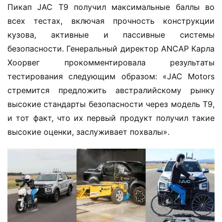
Пикап JAC T9 получил максимальные баллы во 
всех тестах, включая прочность конструкции 
кузова, активные и пассивные системы 
безопасности. Генеральный директор ANCAP Карла 
Хоорвег прокомментировала результаты 
тестирования следующим образом: «JAC Motors 
стремится предложить австралийскому рынку 
высокие стандарты безопасности через модель T9, 
Д
и тот факт, что их первый продукт получил такие 
о
высокие оценки, заслуживает похвалы».
м
о
й
И
н
ф