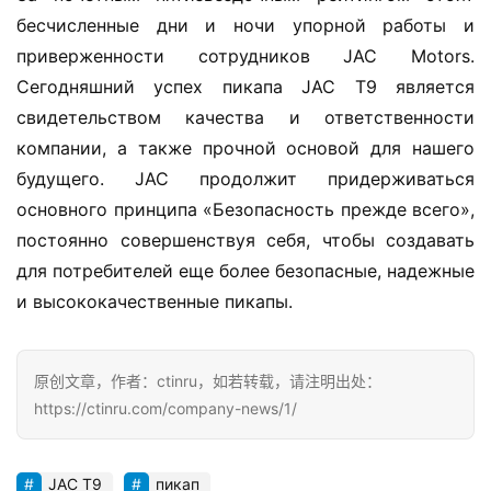
登录
注册
е
бесчисленные дни и ночи упорной работы и 
г
приверженности сотрудников JAC Motors. 
к
Сегодняшний успех пикапа JAC T9 является 
и
свидетельством качества и ответственности 
й
компании, а также прочной основой для нашего 
к
будущего. JAC продолжит придерживаться 
о
м
основного принципа «Безопасность прежде всего», 
м
постоянно совершенствуя себя, чтобы создавать 
е
для потребителей еще более безопасные, надежные 
р
и высококачественные пикапы.
ч
е
с
原创文章，作者：ctinru，如若转载，请注明出处：
к
https://ctinru.com/company-news/1/
и
й
а
JAC T9
пикап