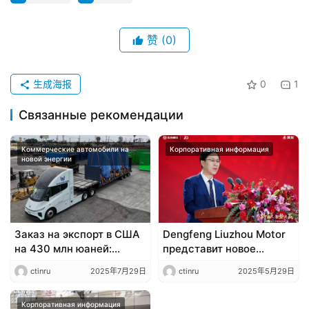
в
т
о
赞
(0)
м
о
生成海报
0
1
б
и
Связанные рекомендации
л
ь
Коммерческие автомобили на
Корпоративная информация
новой энергии
​​Заказ на экспорт в США
​​Dengfeng Liuzhou Motor
на 430 млн юаней:
представит новое
Windrose получает заказ
поколение тяжёлых
ctinru
2025年7月29日
ctinru
2025年5月29日
на электрогрузовики от
электрогрузовиков
американского
chenglong​​
логистического клиента
Корпоративная информация