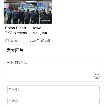
Nevoya, поставки
начнутся в конце 2025
года​​
China Sinotruk Howo
TX7-N тягач — мощная
сила, снова на высоте,
ctinru
2024年12月20日
“Три лучших” тяжёлых
грузовика заслуженно
发表回复
получили свою
репутацию!
*
昵称：
*
邮箱：