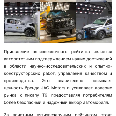
о
р
м
а
ц
и
я
о
Присвоение пятизвездочного рейтинга является 
г
р
авторитетным подтверждением наших достижений 
у
в области научно-исследовательских и опытно-
з
конструкторских работ, управления качеством и 
о
производства. Это значительно повышает 
в
ценность бренда JAC Motors и усиливает доверие 
и
рынка к пикапу T9, предоставляя потребителям 
к
е
более безопасный и надежный выбор автомобиля.
За почетным пятизвездочным рейтингом стоят 
л