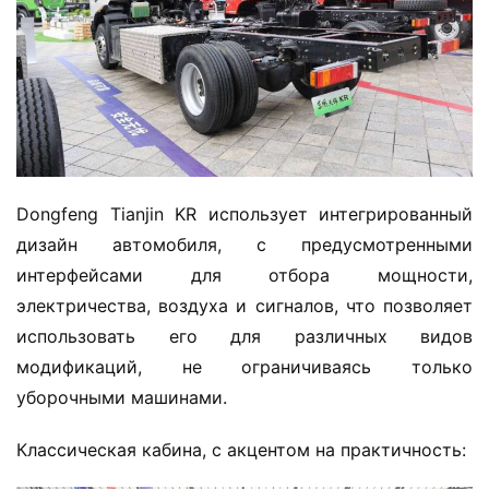
а
в
т
о
м
о
б
и
Dongfeng Tianjin KR использует интегрированный 
л
дизайн автомобиля, с предусмотренными 
ь
интерфейсами для отбора мощности, 
электричества, воздуха и сигналов, что позволяет 
использовать его для различных видов 
модификаций, не ограничиваясь только 
уборочными машинами.
Классическая кабина, с акцентом на практичность: