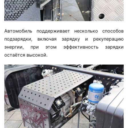
Автомобиль поддерживает несколько способов 
подзарядки, включая зарядку и рекуперацию 
энергии, при этом эффективность зарядки 
остаётся высокой.
Д
о
м
о
й
И
н