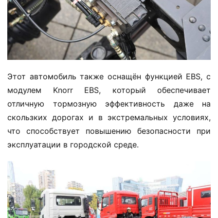
л
登录
注册
е
г
к
и
й
Этот автомобиль также оснащён функцией EBS, с 
к
модулем Knorr EBS, который обеспечивает 
о
отличную тормозную эффективность даже на 
м
скользких дорогах и в экстремальных условиях, 
м
е
что способствует повышению безопасности при 
р
эксплуатации в городской среде.
ч
е
с
к
и
й