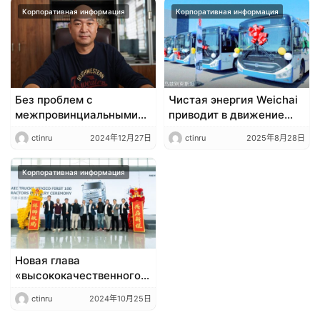
Корпоративная информация
Корпоративная информация
Без проблем с
Чистая энергия Weichai
межпровинциальными
приводит в движение
перевозками, новые
«зеленый»
ctinru
2024年12月27日
ctinru
2025年8月28日
энергийные грузовики
общественный
Yutong способствуют
транспорт Узбекистана
трансформации
Корпоративная информация
угольной
транспортировки.
Новая глава
«высококачественного
выхода на экспорт»:
ctinru
2024年10月25日
успешная поставка 100