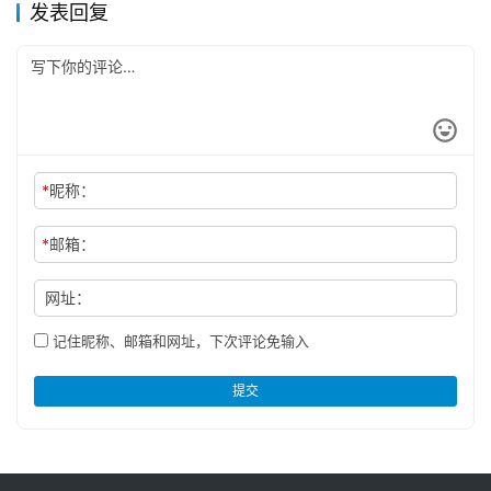
грузовиков BAIC
发表回复
мексиканскому клиенту
*
昵称：
*
邮箱：
网址：
记住昵称、邮箱和网址，下次评论免输入
提交