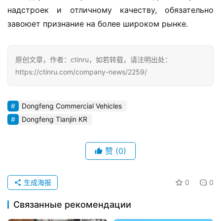
надстроек и отличному качеству, обязательно 
завоюет признание на более широком рынке.
原创文章，作者：ctinru，如若转载，请注明出处：
https://ctinru.com/company-news/2259/
Dongfeng Commercial Vehicles
Dongfeng Tianjin KR
赞
(0)
生成海报
0
0
Связанные рекомендации