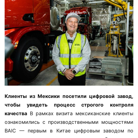
Д
Клиенты из Мексики посетили цифровой завод, 
о
чтобы увидеть процесс строгого контроля 
м
качества
 В рамках визита мексиканские клиенты 
о
ознакомились с производственными мощностями 
й
BAIC — первым в Китае цифровым заводом по 