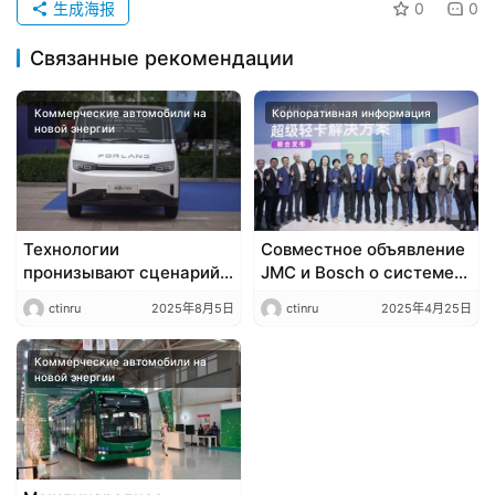
生成海报
0
0
Связанные рекомендации
Коммерческие автомобили на
Корпоративная информация
новой энергии
Технологии
Совместное объявление
пронизывают сценарий:
JMC и Bosch о системе
FOTON FORLAND U7
решений для
ctinru
2025年8月5日
ctinru
2025年4月25日
переопределяет
сверхлегких грузовиков
“сверхценный
крупногабаритный
Коммерческие автомобили на
новой энергии
средний ВАН”