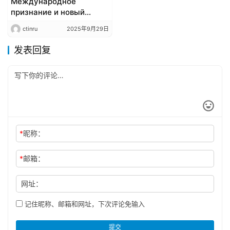
​​Международное
признание и новый
контракт! BYD
ctinru
2025年9月29日
поставляет электробусы
в Азербайджан​​
发表回复
*
昵称：
*
邮箱：
网址：
记住昵称、邮箱和网址，下次评论免输入
提交