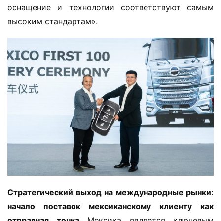
и
оснащение и технологии соответствуют самым 
й
высоким стандартам».
а
в
т
о
м
о
б
и
л
ь
Стратегический выход на международные рынки: 
начало поставок мексиканскому клиенту как 
отправная точка
 Мексика является ключевым 