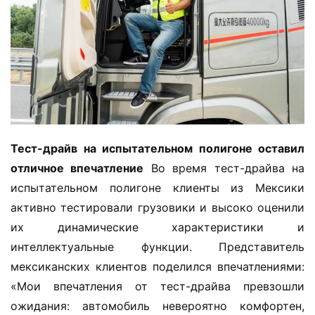
е
л
登录
注册
е
г
к
и
й
Тест-драйв на испытательном полигоне оставил 
к
о
отличное впечатление
 Во время тест-драйва на 
м
испытательном полигоне клиенты из Мексики 
м
активно тестировали грузовики и высоко оценили 
е
их динамические характеристики и 
р
интеллектуальные функции. Представитель 
ч
мексиканских клиентов поделился впечатлениями: 
е
с
«Мои впечатления от тест-драйва превзошли 
к
ожидания: автомобиль невероятно комфортен, 