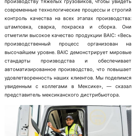
производству тяжелых грузовиков, чтобы увидеть 
И
н
современные технологические процессы и строгий 
ф
контроль качества на всех этапах производства: 
о
штамповка, сварка, покраска и сборка. Они 
р
отметили высокое качество продукции BAIC: «Весь 
м
производственный процесс организован на 
а
высочайшем уровне. BAIC демонстрирует мировые 
ц
и
стандарты производства и обеспечивает 
я
автоматизированное производство, что повышает 
о
удовлетворенность наших клиентов. Мы поделимся 
г
увиденным с коллегами в Мексике», — сказал 
р
представитель мексиканского дистрибьютора.
у
з
о
в
и
к