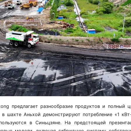
tong предлагает разнообразие продуктов и полный ци
 в шахте Аньхой демонстрируют потребление «1 кВт·ч
ользуются в Синьцзяне. На предстоящей презентац
овые модели, включая гибридную систему собственн