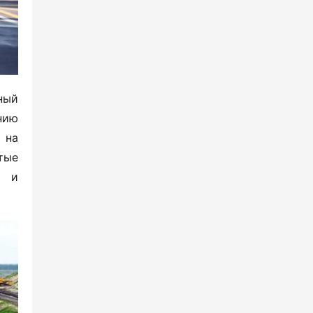
Китая.
ый 
ию 
на 
ые 
 и 