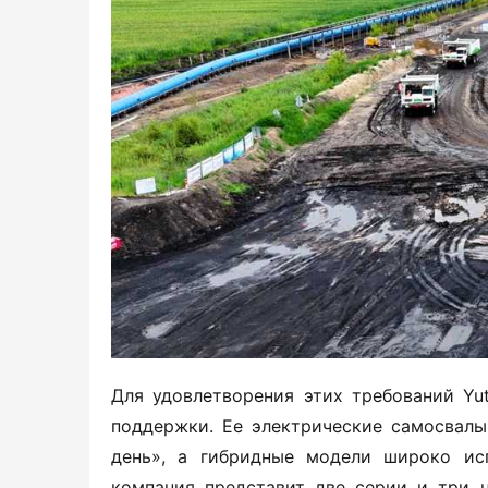
Для удовлетворения этих требований Yu
поддержки. Ее электрические самосвалы
день», а гибридные модели широко исп
компания представит две серии и три н