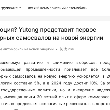
грузовике
легкий коммерческий автомобиль
юция? Yutong представит первое
рных самосвалов на новой энергии
 автомобили на новой энергии
•
阅读 266
зеленому» развитию и снижению выбросов, проце
обывающей промышленности привлекает все боль
орных самосвалов на новую энергию ускоряется: в 20
логий составил 5%, а в 2024 году достиг 10%. За эт
государственные политики, но и внедрение надежн
g, имеющая почти 30-летний опыт в сфере коммерческ
активно продвигает экологичные решения как в дорожн