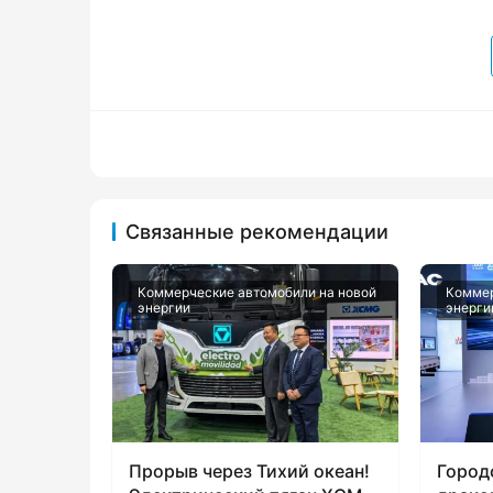
Связанные рекомендации
Коммерческие автомобили на новой
Коммер
энергии
энерги
Прорыв через Тихий океан!
Город