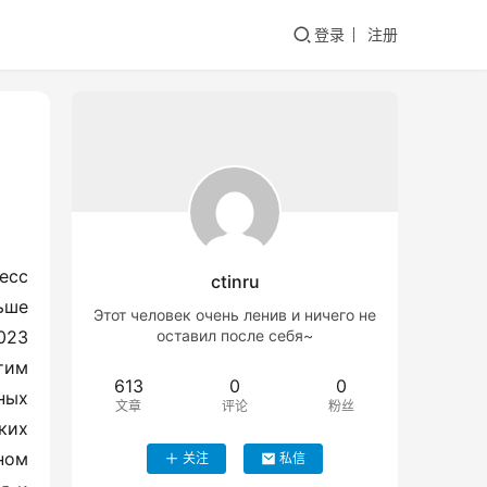
登录
注册
сс 
ctinru
ше 
Этот человек очень ленив и ничего не
23 
оставил после себя~
им 
613
0
0
ых 
文章
评论
粉丝
их 
ом 
关注
私信