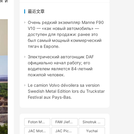
 и 
最近文章
Очень редкий экземпляр Manne F90
V10 — «как новый автомобиль» —
доступен для продажи: ранее это
был самый мощный коммерческий
тягач в Европе.
Электрический автогонщик DAF
официально начал работу; его
водителем является 84-летний
пожилой человек.
Le camion Volvo dévoilera sa version
Swedish Metal Edition lors du Truckstar
Festival aux Pays-Bas.
Foton Motors
FAW Jiefang
Sinotruk Group
JAC Motors
JAC Pickups
Yuchai