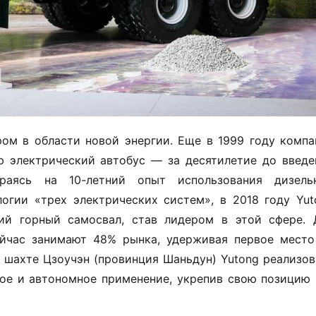
ром в области новой энергии. Еще в 1999 году компан
ю электрический автобус — за десятилетие до введен
раясь на 10-летний опыт использования дизельн
огии «трех электрических систем», в 2018 году Yuto
ий горный самосвал, став лидером в этой сфере. Д
йчас занимают 48% рынка, удерживая первое место 
 шахте Цзоучэн (провинция Шаньдун) Yutong реализова
ое и автономное применение, укрепив свою позицию к