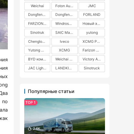
Weichai
Foton Auman
JMC
Dongfeng Commercial Vehicles
Dongfeng Liuzhou Motor
FORLAND
FARZION AUTO
Windrose Technology
Новый энергетический грузовик
Sinotruk
SAIC Maxus
yutong
Chenglong H5
Iveco
XCMG Pure Electric Heavy Truck
Yutong Heavy Truck
XCMG
Farizon New Energy
ия 
BYD коммерческие автомобили на новых источниках энергии
Weichai Power
Victory Auto
ия 
JAC Light Truck
LANDKING
Sinotruck
ых 
ng 
Популярные статьи
ва 
по 
ла 
ак 
2.6K