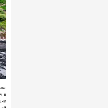
кл 
 в 
ии 
ой 