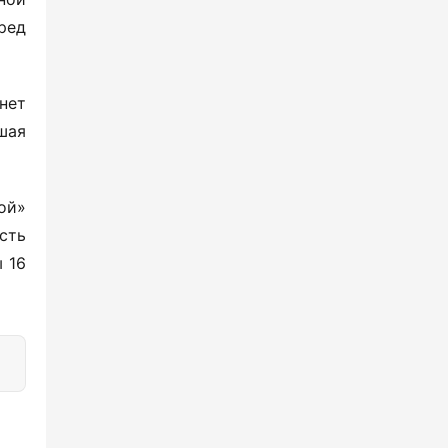
ед 
ет 
ая 
й» 
ть 
16 