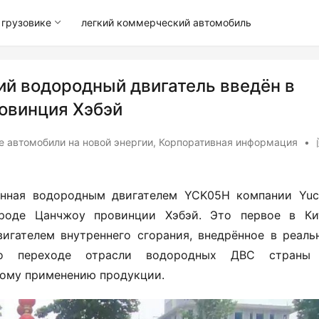
грузовике
легкий коммерческий автомобиль
ий водородный двигатель введён в
овинция Хэбэй
 автомобили на новой энергии
,
Корпоративная информация
•
нная водородным двигателем YCK05H компании Yucha
роде Цанчжоу провинции Хэбэй. Это первое в Кит
игателем внутреннего сгорания, внедрённое в реальн
т о переходе отрасли водородных ДВС страны 
кому применению продукции.