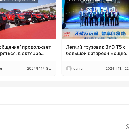
 общения” продолжает
Легкий грузовик BYD T5 с
ряться: в октябре
большой батареей мощно
льные продажи
дебютировал! На месте
ов JAC составили
заключено соглашение на
ru
2024年11月8日
ctinru
2024年11月2
единиц
836 единиц!