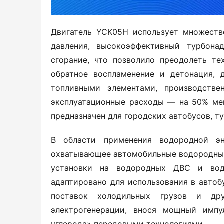
Двигатель YCK05H использует множество
давления, высокоэффективный турбона
сгорание, что позволило преодолеть те
обратное воспламенение и детонация, д
топливными элементами, производстве
эксплуатационные расходы — на 50% мен
предназначен для городских автобусов, т
В области применения водородной эне
охватывающее автомобильные водородные 
установки на водородных ДВС и вод
адаптировано для использования в автобу
поставок холодильных грузов и др
электрогенерации, внося мощный импу