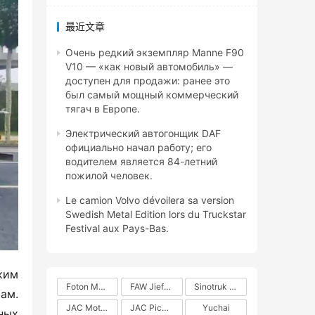
最近文章
Очень редкий экземпляр Manne F90
V10 — «как новый автомобиль» —
доступен для продажи: ранее это
был самый мощный коммерческий
тягач в Европе.
Электрический автогонщик DAF
официально начал работу; его
водителем является 84-летний
пожилой человек.
Le camion Volvo dévoilera sa version
Swedish Metal Edition lors du Truckstar
Festival aux Pays-Bas.
им 
Foton Motors
FAW Jiefang
Sinotruk Group
м. 
JAC Motors
JAC Pickups
Yuchai
ых 