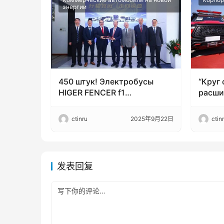
энергии
450 штук! Электробусы
“Круг
HIGER FENCER f1
расши
отправляются в Южную
глоба
Америку
пикап
ctinru
2025年9月22日
ctin
4620 
发表回复