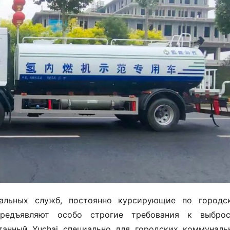
альных служб, постоянно курсирующие по городск
едъявляют особо строгие требования к выброса
анный Yuchai специально для городских коммунальн