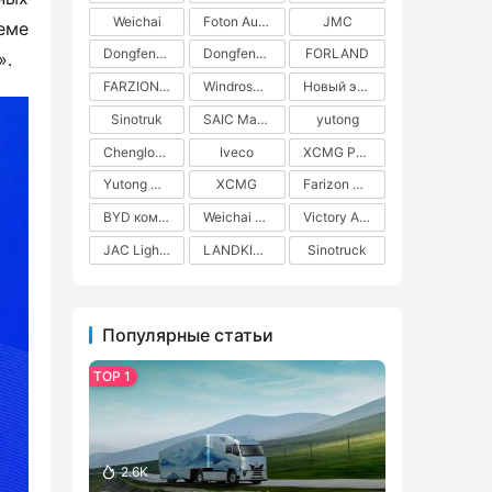
Weichai
Foton Auman
JMC
ме 
Dongfeng Commercial Vehicles
Dongfeng Liuzhou Motor
FORLAND
».
FARZION AUTO
Windrose Technology
Новый энергетический грузовик
Sinotruk
SAIC Maxus
yutong
Chenglong H5
Iveco
XCMG Pure Electric Heavy Truck
Yutong Heavy Truck
XCMG
Farizon New Energy
BYD коммерческие автомобили на новых источниках энергии
Weichai Power
Victory Auto
JAC Light Truck
LANDKING
Sinotruck
Популярные статьи
2.6K