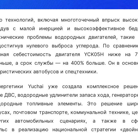
 технологий, включая многоточечный впрыск высоко
ддув с малой инерцией и высокоэффективное бедн
хнические проблемы водородных двигателей, такие к
остигнув нулевого выброса углерода. По сравнению
нная себестоимость двигателя YCK05H ниже на 70
ьше, а срок службы — на 400% больше. Он в основн
уристических автобусов и спецтехники.
ргетики Yuchai уже создала комплексное решени
ДВС, водородные удлинители запаса хода, генераторн
ородные топливные элементы. Это решение широ
сах, почтовом транспорте, коммунальной технике, цеп
угих автомобильных сценариях, а также в сфе
льс в реализацию национальной стратегии «двойно