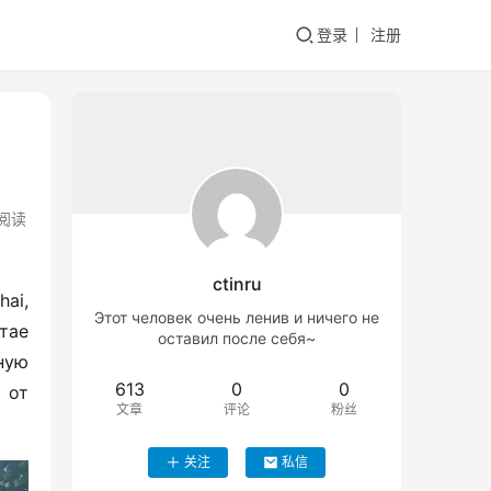
登录
注册
阅读
ctinru
i, 
Этот человек очень ленив и ничего не
ае 
оставил после себя~
ую 
613
0
0
от 
文章
评论
粉丝
关注
私信