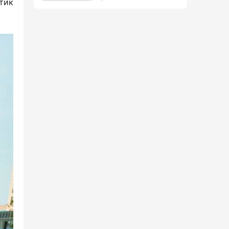
ик 
вышла на рынок
Китая.