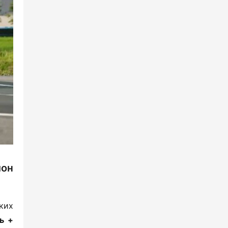
лон
их 
 + 