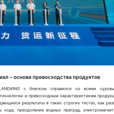
ал – основа превосходства продуктов
LANDKING с блеском справился со всеми суровы
технологии и превосходным характеристикам продукци
ающиеся результаты в таких строгих тестах, как разго
ь хода, преодоление водных преград, электромагнитн