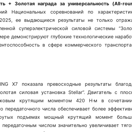
ь + Золотая награда за универсальность (All-roun
ий Национальных соревнований по характеристик
2025, ее выдающиеся результаты не только отража
ленной суперэлектрической силовой системы “Золот
й мере демонстрируют глубокие технологические нарабо
нтоспособность в сфере коммерческого транспорта 
NG X7 показала превосходные результаты благода
лотая силовая установка Stellar”. Двигатель с плоск
ковым крутящим моментом 420 Н·м в сочетании
о передаточного числа обеспечивает более эффективн
рутых подъемах мощный крутящий момент большо
 передаточным числом значительно увеличивает тягов