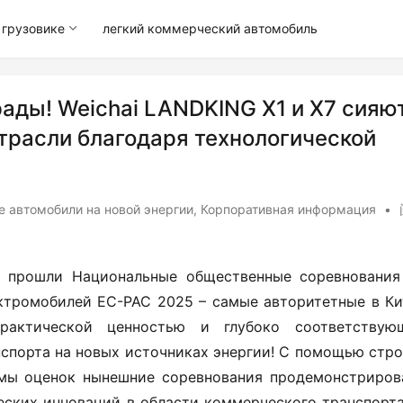
грузовике
легкий коммерческий автомобиль
ады! Weichai LANDKING X1 и X7 сияю
отрасли благодаря технологической
 автомобили на новой энергии
,
Корпоративная информация
•
 прошли Национальные общественные соревнования 
ктромобилей EC-PAC 2025 – самые авторитетные в Кит
рактической ценностью и глубоко соответствующ
спорта на новых источниках энергии! С помощью строг
мы оценок нынешние соревнования продемонстрирова
ских инноваций в области коммерческого транспорта 