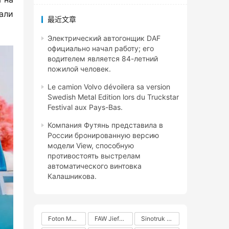
ли 
最近文章
Электрический автогонщик DAF
официально начал работу; его
водителем является 84-летний
пожилой человек.
Le camion Volvo dévoilera sa version
Swedish Metal Edition lors du Truckstar
Festival aux Pays-Bas.
Компания Футянь представила в
России бронированную версию
модели View, способную
противостоять выстрелам
автоматического винтовка
Калашникова.
Foton Motors
FAW Jiefang
Sinotruk Group