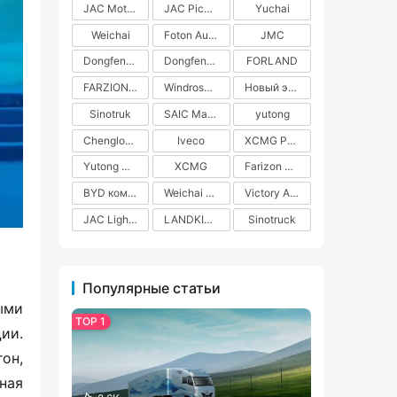
JAC Motors
JAC Pickups
Yuchai
Weichai
Foton Auman
JMC
Dongfeng Commercial Vehicles
Dongfeng Liuzhou Motor
FORLAND
FARZION AUTO
Windrose Technology
Новый энергетический грузовик
Sinotruk
SAIC Maxus
yutong
Chenglong H5
Iveco
XCMG Pure Electric Heavy Truck
Yutong Heavy Truck
XCMG
Farizon New Energy
BYD коммерческие автомобили на новых источниках энергии
Weichai Power
Victory Auto
JAC Light Truck
LANDKING
Sinotruck
Популярные статьи
ми 
и. 
н, 
ая 