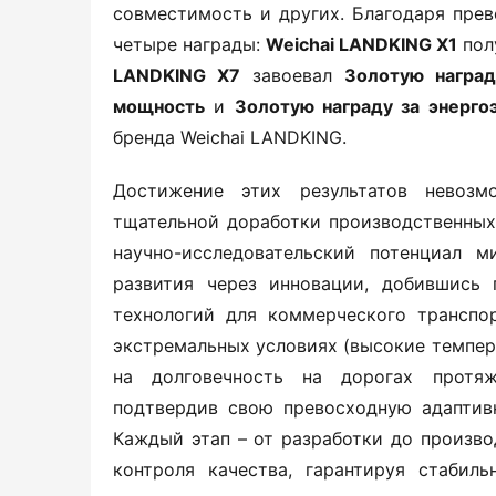
совместимость и других. Благодаря пре
четыре награды: ​
​Weichai LANDKING X1​
​ пол
LANDKING X7​
​ завоевал ​
​Золотую наград
мощность​
​ и ​
​Золотую награду за энерго
бренда Weichai LANDKING.
Достижение этих результатов невозм
тщательной доработки производственных 
научно-исследовательский потенциал м
развития через инновации, добившись 
технологий для коммерческого транспо
экстремальных условиях (высокие темпера
на долговечность на дорогах протяж
подтвердив свою превосходную адаптив
Каждый этап – от разработки до произво
контроля качества, гарантируя стаби