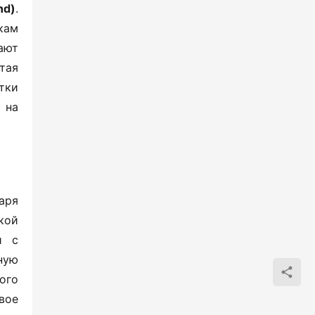
d)​
​. 
ам 
ют 
ая 
тки 
на 
ря 
ой 
 с 
ую 
го 
ое 