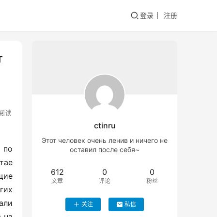
登录
注册
т
阅读
ctinru
Этот человек очень ленив и ничего не
по 
оставил после себя~
ае 
612
0
0
ие 
文章
评论
粉丝
их 
ли 
关注
私信
на 