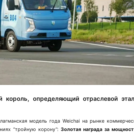
й король, определяющий отраслевой эта
лагманская модель года Weichai на рынке коммерческ
иях “тройную корону”: ​
​Золотая награда за мощность