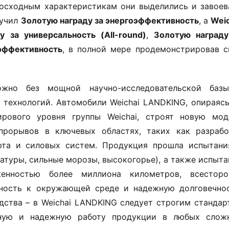
восходным характеристикам они выделились и завоева
учил ​
​Золотую награду за энергоэффективность​
​, а ​
​Weic
у за универсальность (All-round)​
​, ​
​Золотую награду
эффективность​
​, в полной мере продемонстрировав си
ожно без мощной научно-исследовательской базы
технологий. Автомобили Weichai LANDKING, опираясь 
ирового уровня группы Weichai, строят новую моде
прорывов в ключевых областях, таких как разработ
рта и силовых систем. Продукция прошла испытания
туры, сильные морозы, высокогорье), а также испытан
енностью более миллиона километров, всесторон
ность к окружающей среде и надежную долговечност
дства – в Weichai LANDKING следует строгим стандарт
льную и надежную работу продукции в любых сложн