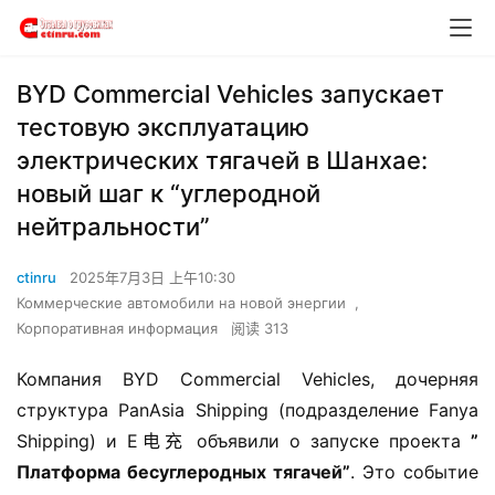
​​BYD Commercial Vehicles запускает
тестовую эксплуатацию
электрических тягачей в Шанхае:
новый шаг к “углеродной
нейтральности”​​
ctinru
2025年7月3日 上午10:30
Коммерческие автомобили на новой энергии
,
Корпоративная информация
阅读 313
Компания BYD Commercial Vehicles, дочерняя 
структура PanAsia Shipping (подразделение Fanya 
Shipping) и E电充 объявили о запуске проекта ​
​”
Платформа бесуглеродных тягачей”​
​. Это событие 