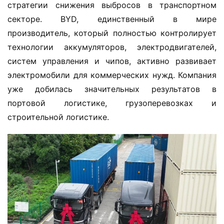
стратегии снижения выбросов в транспортном 
секторе. BYD, единственный в мире 
производитель, который полностью контролирует 
технологии аккумуляторов, электродвигателей, 
систем управления и чипов, активно развивает 
электромобили для коммерческих нужд. Компания 
уже добилась значительных результатов в 
портовой логистике, грузоперевозках и 
строительной логистике.
Д
о
м
о
й
И
н
ф