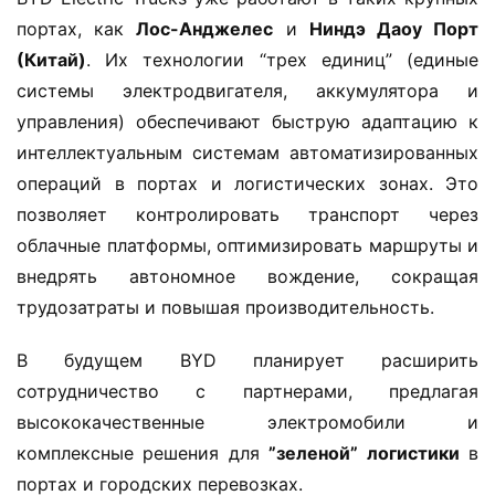
в
портах, как ​
​Лос-Анджелес​
​ и ​
​Ниндэ Даоу Порт 
т
(Китай)​
​. Их технологии “трех единиц” (единые 
о
системы электродвигателя, аккумулятора и 
м
управления) обеспечивают быструю адаптацию к 
о
б
интеллектуальным системам автоматизированных 
и
операций в портах и логистических зонах. Это 
л
позволяет контролировать транспорт через 
ь
облачные платформы, оптимизировать маршруты и 
внедрять автономное вождение, сокращая 
трудозатраты и повышая производительность.
В будущем BYD планирует расширить 
сотрудничество с партнерами, предлагая 
высококачественные электромобили и 
комплексные решения для ​
​”зеленой” логистики​
​ в 
портах и городских перевозках.