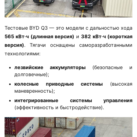
о
р
м
а
Тестовые BYD Q3 — это модели с дальностью хода 
ц
​565 кВт·ч (длинная версия)​
​ и ​
​382 кВт·ч (короткая 
и
версия)​
​. Тягачи оснащены саморазработанными 
я
технологиями:
о
г
​лезвийские аккумуляторы​
​ (безопасные и
р
долговечные);
у
​колесные приводные системы​
​ (высокая
з
маневренность);
о
​интегрированные системы управления​
в
(эффективность и быстродействие).
и
к
е