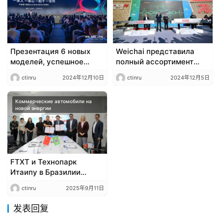
Презентация 6 новых
Weichai представила
моделей, успешное
полный ассортимент
проведение
тяговых батарей для
ctinru
2024年12月10日
ctinru
2024年12月5日
Конференции партнёров
коммерческих
Sinotruk Group 2025.
автомобилей, включая
Коммерческие автомобили на
лезвийные батареи,
новой энергии
которые задают новые
стандарты отраслевых
потребностей.
FTXT и Технопарк
Итаипу в Бразилии
подписали меморандум
ctinru
2025年9月11日
о взаимопонимании для
совместного освоения
发表回复
рынка водорода в