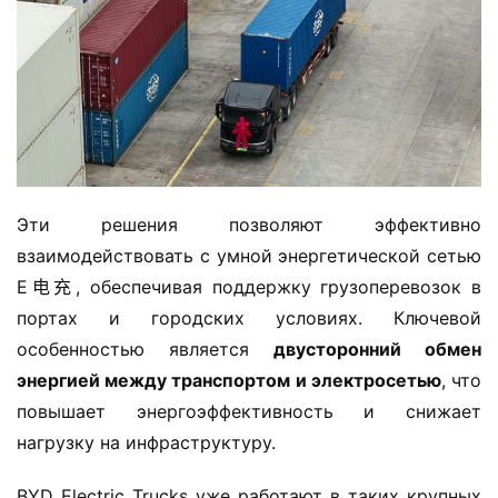
л
登录
注册
е
г
к
и
й
к
о
м
Эти решения позволяют эффективно 
м
взаимодействовать с умной энергетической сетью 
е
E电充, обеспечивая поддержку грузоперевозок в 
р
портах и городских условиях. Ключевой 
ч
особенностью является ​
​двусторонний обмен 
е
энергией между транспортом и электросетью​
​, что 
с
к
повышает энергоэффективность и снижает 
и
нагрузку на инфраструктуру.
й
а
BYD Electric Trucks уже работают в таких крупных 