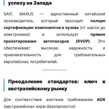
успеху на Западе​
л
登录
注册
е
SAIC MAXUS — единственный китайский 
г
производитель, который проходит ​
​полную 
к
и
сертификацию компонентов и кузова​
​ (от шасси до 
й
электроники) и использует ​
​прямое 
к
проектирование автопоездов (RVDP)​
​. Это 
о
обеспечивает высокую надежность и 
м
привлекательность для требовательных 
м
европейских потребителей.
е
р
ч
е
​Преодоление стандартов: ключ к
с
австралийскому рынку​
к
и
Для соответствия жестким требованиям ​
​ADR​
й
(австралийских норм безопасности):
а