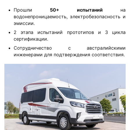
в
Прошли ​
​50+ испытаний​
​ на
т
водонепроницаемость, электробезопасность и
о
эмиссии.
м
2 этапа испытаний прототипов и 3 цикла
о
сертификации.
б
Сотрудничество с австралийскими
и
инженерами для подтверждения соответствия.
л
ь