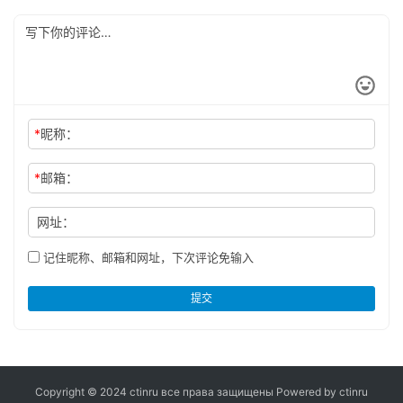
тягач в Европе.
*
昵称：
*
邮箱：
网址：
记住昵称、邮箱和网址，下次评论免输入
提交
Copyright © 2024 ctinru
все права защищены
Powered by ctinru