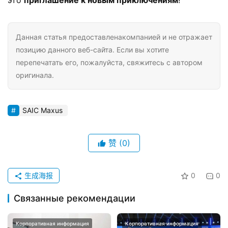
это ​
​приглашение к новым приключениям​
​!
Данная статья предоставленакомпанией и не отражает
позицию данного веб-сайта. Если вы хотите
перепечатать его, пожалуйста, свяжитесь с автором
оригинала.
SAIC Maxus
赞
(0)
生成海报
0
0
Связанные рекомендации
Корпоративная информация
Корпоративная информация