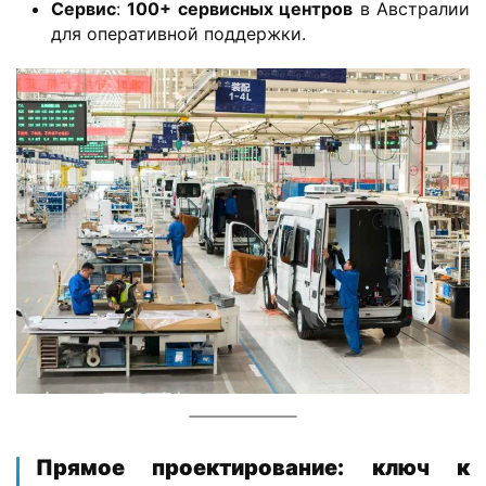
ф
​Сервис​
​: ​
​100+ сервисных центров​
​ в Австралии
о
для оперативной поддержки.
р
м
а
ц
и
я
о
г
р
у
з
о
в
и
к
е
​Прямое проектирование: ключ к