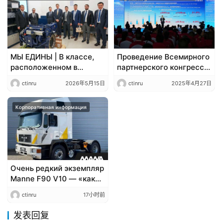
МЫ ЕДИНЫ | В классе,
Проведение Всемирного
расположенном в
партнерского конгресса
тысячах километров
Victory Auto: намечены
ctinru
2026年5月15日
ctinru
2025年4月27日
отсюда, — тепло и
новые горизонты
забота компании Weichai
глобализации
Корпоративная информация
Очень редкий экземпляр
Manne F90 V10 — «как
новый автомобиль» —
ctinru
17小时前
доступен для продажи:
ранее это был самый
发表回复
мощный коммерческий