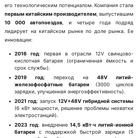
его технологическим потенциалом. Компания стала 
​первым китайским производителем​
​, выпустившим 
​10 000 автопоездов​
​, и четыре года подряд 
лидирует на китайском рынке по доле рынка. Ее 
инновации:
​2016 год​
​: первая в отрасли 12V свинцово-
кислотная батарея (ограниченная ёмкость и
срок службы).
​2019 год​
​: переход на ​
​48V литий-
железофосфатные батареи​
​ (3000 циклов
зарядки, улучшенная энергоэффективность).
​2021 год​
​: запуск ​
​12V+48V гибридной системы​
(6 кВт мощности, решение проблемы нехватки
электростанций).
​2023 год​
​: внедрение ​
​14,5 кВт·ч литий-ионной
батареи​
​ с поддержкой быстрой зарядки (5