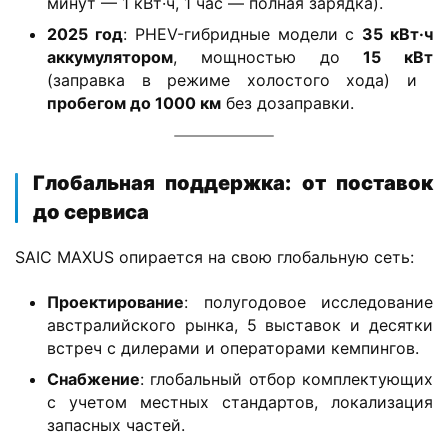
минут — 1 кВт·ч, 1 час — полная зарядка).
​2025 год​
​: PHEV-гибридные модели с ​
​35 кВт·ч
аккумулятором​
​, мощностью до ​
​15 кВт​
(заправка в режиме холостого хода) и ​
пробегом до 1000 км​
​ без дозаправки.
​Глобальная поддержка: от поставок
до сервиса​
Д
SAIC MAXUS опирается на свою глобальную сеть:
о
м
​Проектирование​
​: полугодовое исследование
о
австралийского рынка, 5 выставок и десятки
й
встреч с дилерами и операторами кемпингов.
​Снабжение​
​: глобальный отбор комплектующих
И
с учетом местных стандартов, локализация
н
запасных частей.