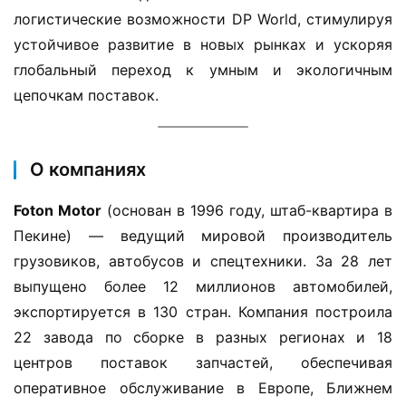
и
логистические возможности DP World, стимулируя 
к
устойчивое развитие в новых рынках и ускоряя 
е
глобальный переход к умным и экологичным 
цепочкам поставок.
л
登录
注册
е
г
к
О компаниях
и
​Foton Motor​
​ (основан в 1996 году, штаб-квартира в 
й
к
Пекине) — ведущий мировой производитель 
о
грузовиков, автобусов и спецтехники. За 28 лет 
м
выпущено более 12 миллионов автомобилей, 
м
экспортируется в 130 стран. Компания построила 
е
22 завода по сборке в разных регионах и 18 
р
центров поставок запчастей, обеспечивая 
ч
е
оперативное обслуживание в Европе, Ближнем 