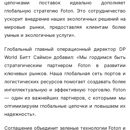
цепочками поставок идеально дополняет 
глобальную стратегию Foton. Это сотрудничество 
И
ускорит внедрение наших экологичных решений на 
н
мировые рынки, предоставляя клиентам более 
ф
умные и экологичные услуги».
о
р
Глобальный главный операционный директор DP 
м
а
World Битт Саймон добавил: «Мы гордимся быть 
ц
стратегическим партнером Foton в развитии 
и
ключевых рынков. Наша глобальная сеть портов и 
я
логистических ресурсов помогает создавать более 
о
интеллектуальную и эффективную торговлю. Foton 
г
— один из важнейших партнеров, с которыми мы 
р
у
оптимизируем глобальные цепочки и повышаем их 
з
надежность».
о
в
Соглашение объединит зеленые технологии Foton и 