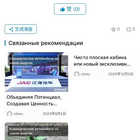
赞
(0)
生成海报
0
0
Связанные рекомендации
Чисто плоская кабина
Коммерческие автомобили на
Коммерческие автомобили на
новой энергии
или новый эксклюзивный
новой энергии
дизайн? Так выглядит
ctinru
2025年12月5日
H6000E — новый
полностью
электрический грузовик
от Shaanxi Auto.
​​Объединяя Потенциал,
Создавая Ценность
Вместе: Торжественная
ctinru
2025年9月2日
Передача Тысячи Новых
Энергетических Легких
Грузовиков JAC
Коммерческие автомобили на
новой энергии
Компании KUAYUE-