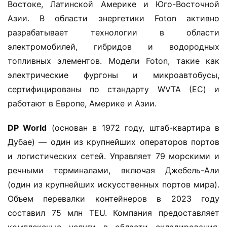
с
Востоке, Латинской Америке и Юго-Восточной 
к
Азии. В области энергетики Foton активно 
и
разрабатывает технологии в области 
й
электромобилей, гибридов и водородных 
а
топливных элементов. Модели Foton, такие как 
в
т
электрические фургоны и микроавтобусы, 
о
сертифицированы по стандарту WVTA (ЕС) и 
м
работают в Европе, Америке и Азии.
о
б
​DP World​
​ (основан в 1972 году, штаб-квартира в 
и
Дубае) — один из крупнейших операторов портов 
л
и логистических сетей. Управляет 79 морскими и 
ь
речными терминалами, включая Джебель-Али 
(один из крупнейших искусственных портов мира). 
Объем перевалки контейнеров в 2023 году 
составил 75 млн TEU. Компания предоставляет 