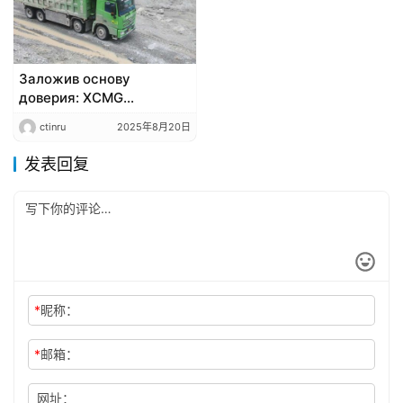
EXPRESS​​
Заложив основу
доверия: XCMG
Automotive создает
ctinru
2025年8月20日
надежные
электротяжеловозы с
发表回复
мастерством
*
昵称：
*
邮箱：
网址：