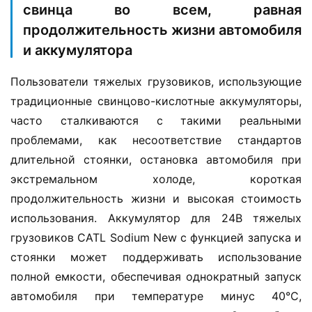
в
свинца во всем, равная
т
продолжительность жизни автомобиля
о
и аккумулятора
м
о
Пользователи тяжелых грузовиков, использующие 
б
традиционные свинцово-кислотные аккумуляторы, 
и
л
часто сталкиваются с такими реальными 
ь
проблемами, как несоответствие стандартов 
длительной стоянки, остановка автомобиля при 
экстремальном холоде, короткая 
продолжительность жизни и высокая стоимость 
использования. Аккумулятор для 24В тяжелых 
грузовиков CATL Sodium New с функцией запуска и 
стоянки может поддерживать использование 
полной емкости, обеспечивая однократный запуск 
автомобиля при температуре минус 40°C, 