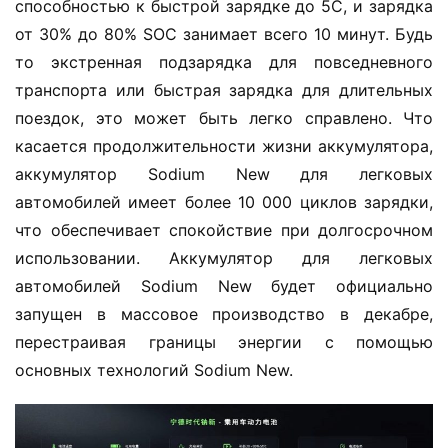
о
способностью к быстрой зарядке до 5C, и зарядка 
р
от 30% до 80% SOC занимает всего 10 минут. Будь 
м
то экстренная подзарядка для повседневного 
а
транспорта или быстрая зарядка для длительных 
ц
поездок, это может быть легко справлено. Что 
и
касается продолжительности жизни аккумулятора, 
я
о
аккумулятор Sodium New для легковых 
г
автомобилей имеет более 10 000 циклов зарядки, 
р
что обеспечивает спокойствие при долгосрочном 
у
использовании. Аккумулятор для легковых 
з
автомобилей Sodium New будет официально 
о
запущен в массовое производство в декабре, 
в
и
перестраивая границы энергии с помощью 
к
основных технологий Sodium New.
е
л