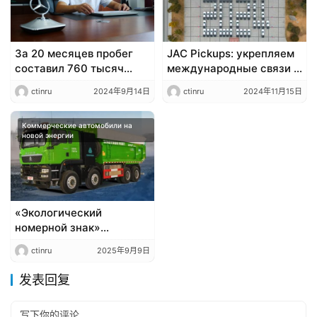
За 20 месяцев пробег
JAC Pickups: укрепляем
составил 760 тысяч
международные связи и
километров, и он
создаем новые визитные
ctinru
2024年9月14日
ctinru
2024年11月15日
отметил, что высокая
карточки для экспорта!
надёжность и
бесперебойная работа
Коммерческие автомобили на
новой энергии
грузовиков Mercedes-
Benz помогают избегать
ошибок даже в условиях
высокой загруженности
«Экологический
номерной знак»
открывает путь:
ctinru
2025年9月9日
Самосвал SINOTRUK
HOWO на новой энергии
发表回复
— «MVP» городского
строительства!