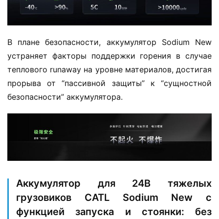
登录
注册
е
г
к
В плане безопасности, аккумулятор Sodium New 
и
устраняет факторы поддержки горения в случае 
й
к
теплового runaway на уровне материалов, достигая 
о
прорыва от “пассивной защиты” к “сущностной 
м
безопасности” аккумулятора.
м
е
р
ч
е
с
к
Аккумулятор для 24В тяжелых
и
грузовиков CATL Sodium New с
й
а
функцией запуска и стоянки: без