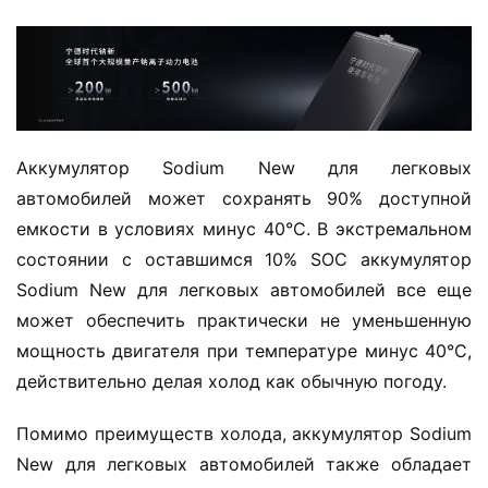
Аккумулятор Sodium New для легковых 
автомобилей может сохранять 90% доступной 
емкости в условиях минус 40°C. В экстремальном 
Д
состоянии с оставшимся 10% SOC аккумулятор 
о
Sodium New для легковых автомобилей все еще 
м
может обеспечить практически не уменьшенную 
о
мощность двигателя при температуре минус 40°C, 
й
действительно делая холод как обычную погоду.
И
Помимо преимуществ холода, аккумулятор Sodium 
н
New для легковых автомобилей также обладает 
ф