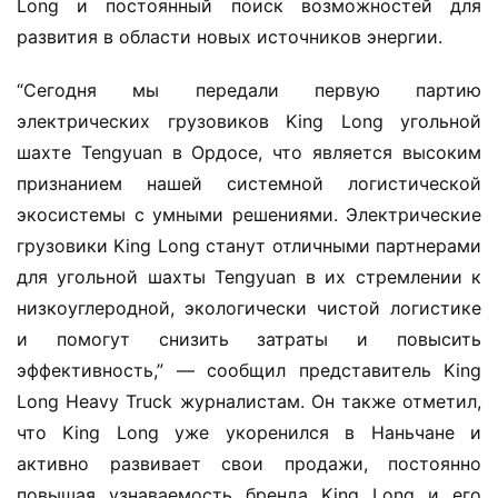
Long и постоянный поиск возможностей для 
р
развития в области новых источников энергии.
ч
е
“Сегодня мы передали первую партию 
с
к
электрических грузовиков King Long угольной 
и
шахте Tengyuan в Ордосе, что является высоким 
й
признанием нашей системной логистической 
а
экосистемы с умными решениями. Электрические 
в
грузовики King Long станут отличными партнерами 
т
для угольной шахты Tengyuan в их стремлении к 
о
м
низкоуглеродной, экологически чистой логистике 
о
и помогут снизить затраты и повысить 
б
эффективность,” — сообщил представитель King 
и
Long Heavy Truck журналистам. Он также отметил, 
л
что King Long уже укоренился в Наньчане и 
ь
активно развивает свои продажи, постоянно 
повышая узнаваемость бренда King Long и его 