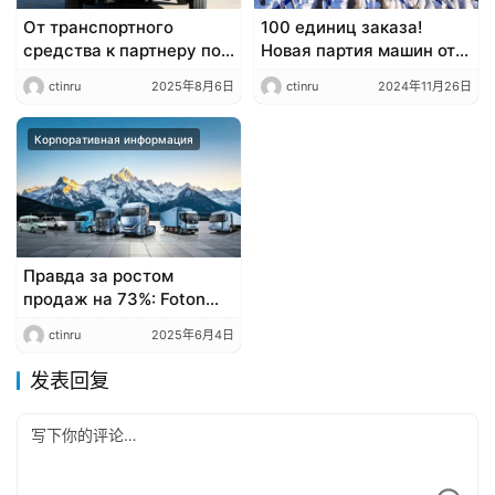
От транспортного
100 единиц заказа!
средства к партнеру по
Новая партия машин от
заработку: как Dongfeng
XCMG New Energy,
ctinru
2025年8月6日
ctinru
2024年11月26日
Yufeng V9+ помогает
пионера в области
грузоперевозчикам
“нулевого углерода”,
зарабатывать больше
Корпоративная информация
отправляется в путь!
​​Правда за ростом
продаж на 73%: Foton
перестраивает правила
ctinru
2025年6月4日
игры в индустрии
тяжелых грузовиков с
发表回复
помощью «треугольной
модели»​​