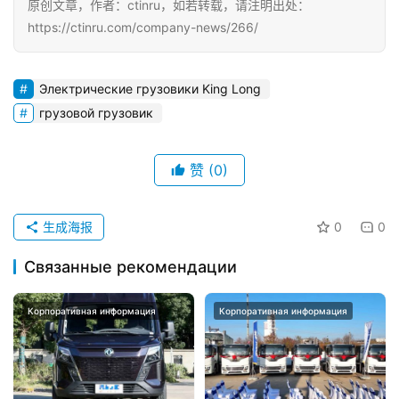
原创文章，作者：ctinru，如若转载，请注明出处：
https://ctinru.com/company-news/266/
Электрические грузовики King Long
грузовой грузовик
赞
(0)
生成海报
0
0
Связанные рекомендации
Корпоративная информация
Корпоративная информация