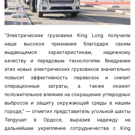
з
о
в
и
к
“Электрические грузовики King Long получили 
е
наше высокое признание благодаря своим 
выдающимся характеристикам, надежному 
л
качеству и передовым технологиям. Внедрение 
登录
注册
е
этих новых электрических грузовиков значительно 
г
повысит эффективность перевозок и снизит 
к
операционные затраты, а также окажет 
и
положительное влияние на сокращение углеродных 
й
к
выбросов и защиту окружающей среды в нашем 
о
городе,” — отметил представитель угольной шахты 
м
Tengyuan в Ордосе, выразив надежду на 
м
дальнейшее укрепление сотрудничества с King 
е