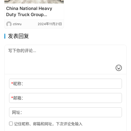
China National Heavy
Duty Truck Group
(Sinotruk) и BOE
ctinru
2024年11月21日
Technology подписали
стратегическое
发表回复
соглашение о
сотрудничестве.
*
昵称：
*
邮箱：
网址：
记住昵称、邮箱和网址，下次评论免输入