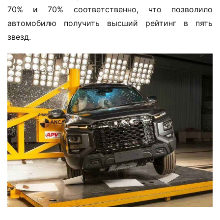
70% и 70% соответственно, что позволило 
автомобилю получить высший рейтинг в пять 
звезд.
Д
о
м
о
й