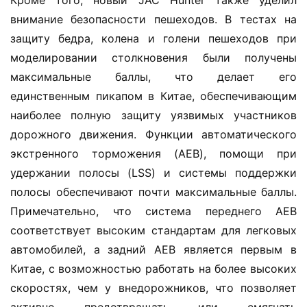
Кроме того, новый JAC Hunter также уделил 
к
внимание безопасности пешеходов. В тестах на 
е
защиту бедра, колена и голени пешеходов при 
л
моделировании столкновения были получены 
登录
注册
е
максимальные баллы, что делает его 
г
единственным пикапом в Китае, обеспечивающим 
к
наиболее полную защиту уязвимых участников 
и
дорожного движения. Функции автоматического 
й
экстренного торможения (AEB), помощи при 
к
о
удержании полосы (LSS) и системы поддержки 
м
полосы обеспечивают почти максимальные баллы. 
м
Примечательно, что система переднего AEB 
е
соответствует высоким стандартам для легковых 
р
автомобилей, а задний AEB является первым в 
ч
Китае, с возможностью работать на более высоких 
е
с
скоростях, чем у внедорожников, что позволяет 
к