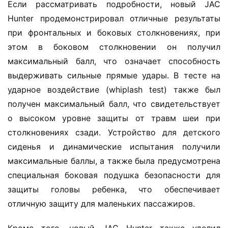
Если рассматривать подробности, новый JAC 
И
Hunter продемонстрировал отличные результаты 
н
при фронтальных и боковых столкновениях, при 
ф
этом в боковом столкновении он получил 
о
р
максимальный балл, что означает способность 
м
выдерживать сильные прямые удары. В тесте на 
а
ударное воздействие (whiplash test) также был 
ц
получен максимальный балл, что свидетельствует 
и
о высоком уровне защиты от травм шеи при 
я
столкновениях сзади. Устройство для детского 
о
г
сиденья и динамические испытания получили 
р
максимальные баллы, а также была предусмотрена 
у
специальная боковая подушка безопасности для 
з
защиты головы ребенка, что обеспечивает 
о
отличную защиту для маленьких пассажиров.
в
и