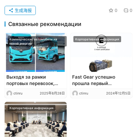
生成海报
0
0
Связанные рекомендации
Коммерческие автомобили на
Корпоративная информация
новой энергии
Выходя за рамки
Fast Gear успешно
портовых перевозок,
прошла первый
полное раскрытие
заводской аудит для
ctinru
2025年8月28日
ctinru
2024年12月5日
эффективности: Две
сертификации E-Mark
модели SANY Jiangshan
Европейского Союза.
переопределяют
Корпоративная информация
границы портовой
логистики