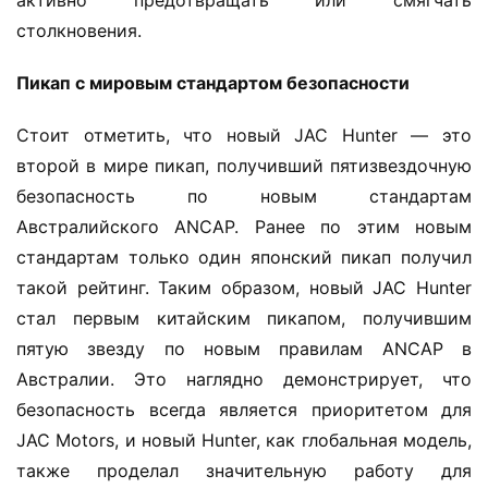
активно предотвращать или смягчать 
и
столкновения.
й
а
Пикап с мировым стандартом безопасности
в
т
Стоит отметить, что новый JAC Hunter — это 
о
второй в мире пикап, получивший пятизвездочную 
м
безопасность по новым стандартам 
о
Австралийского ANCAP. Ранее по этим новым 
б
и
стандартам только один японский пикап получил 
л
такой рейтинг. Таким образом, новый JAC Hunter 
ь
стал первым китайским пикапом, получившим 
пятую звезду по новым правилам ANCAP в 
Австралии. Это наглядно демонстрирует, что 
безопасность всегда является приоритетом для 
JAC Motors, и новый Hunter, как глобальная модель, 
также проделал значительную работу для 