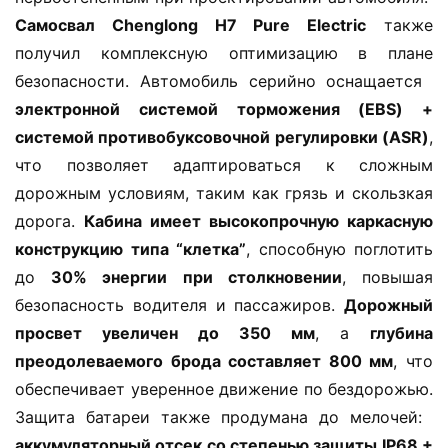
м
Самосвал Chenglong H7 Pure Electric​
​ также 
м
получил комплексную оптимизацию в плане 
е
безопасности. Автомобиль серийно оснащается ​
р
электронной системой торможения (EBS) + 
ч
е
системой противобуксовочной регулировки (ASR)​
​, 
с
что позволяет адаптироваться к сложным 
к
дорожным условиям, таким как грязь и скользкая 
и
дорога. ​
​Кабина имеет высокопрочную каркасную 
й
конструкцию типа “клетка”​
​, способную поглотить 
а
до ​
​30% энергии при столкновении​
​, повышая 
в
т
безопасность водителя и пассажиров. ​
​Дорожный 
о
просвет увеличен до 350 мм​
​, а ​
​глубина 
м
преодолеваемого брода составляет 800 мм​
​, что 
о
обеспечивает уверенное движение по бездорожью. 
б
Защита батареи также продумана до мелочей: ​
и
аккумуляторный отсек со степенью защиты IP68 + 
л