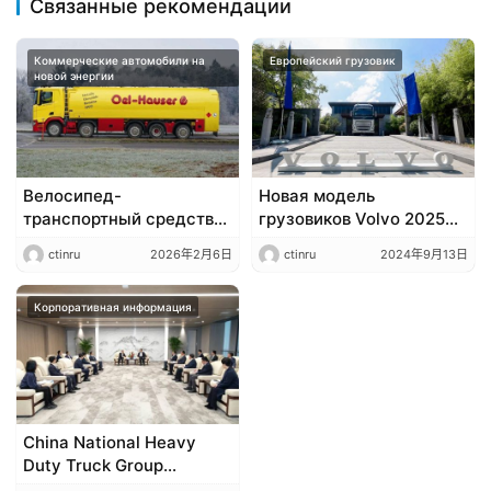
Связанные рекомендации
Коммерческие автомобили на
Европейский грузовик
новой энергии
Велосипед-
Новая модель
транспортный средство,
грузовиков Volvo 2025
способное перевозить
года официально вышла
ctinru
2026年2月6日
ctinru
2024年9月13日
33 500 литров топлива,
на рынок Китая.
создано на базе модели
Scania 500R. Это первый
Корпоративная информация
в мире топливный
автотранспорт с пятью
осями и системой
передач типа 10×2!
China National Heavy
Duty Truck Group
(Sinotruk) и BOE