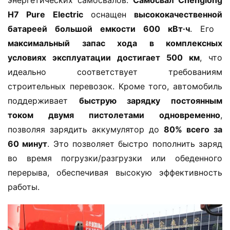
энергетических самосвалов. ​
​Самосвал Chenglong 
H7 Pure Electric​
​ оснащен ​
​высококачественной 
батареей большой емкости 600 кВт·ч​
​. Его ​
максимальный запас хода в комплексных 
условиях эксплуатации достигает 500 км​
​, что 
идеально соответствует требованиям 
строительных перевозок. Кроме того, автомобиль 
поддерживает ​
​быструю зарядку постоянным 
током двумя пистолетами одновременно​
​, 
позволяя зарядить аккумулятор до ​
​80% всего за 
60 минут​
​. Это позволяет быстро пополнить заряд 
во время погрузки/разгрузки или обеденного 
перерыва, обеспечивая высокую эффективность 
работы.