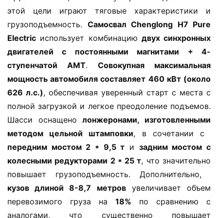
этой цели играют тяговые характеристики и 
грузоподъемность. ​
​Самосвал Chenglong H7 Pure 
Д
Electric​
​ использует комбинацию ​
​двух синхронных 
о
м
двигателей с постоянными магнитами + 4-
о
ступенчатой АМТ​
​. ​
​Совокупная максимальная 
й
мощность автомобиля составляет 460 кВт (около 
626 л.с.)​
​, обеспечивая уверенный старт с места с 
И
полной загрузкой и легкое преодоление подъемов. 
н
Шасси оснащено ​
​лонжеронами, изготовленными 
ф
методом цельной штамповки​
​, в сочетании с ​
о
передним мостом 2 * 9,5 т​
​ и ​
​задним мостом с 
р
м
колесными редукторами 2 * 25 т​
​, что значительно 
а
повышает грузоподъемность. Дополнительно, ​
ц
кузов длиной 8-8,7 метров​
​ увеличивает объем 
и
перевозимого груза на ​
​18%​
​ по сравнению с 
я
аналогами, что существенно повышает 