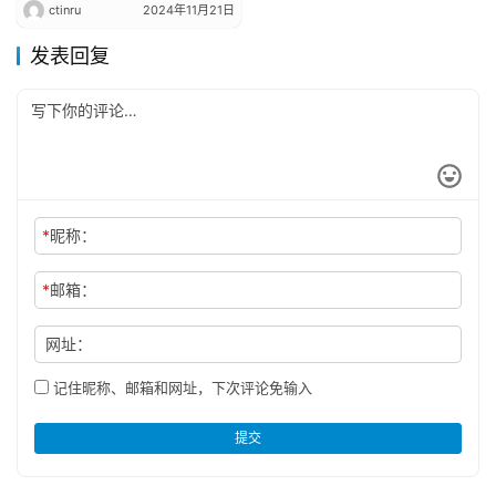
ctinru
2024年11月21日
Technology подписали
стратегическое
发表回复
соглашение о
сотрудничестве.
*
昵称：
*
邮箱：
网址：
记住昵称、邮箱和网址，下次评论免输入
提交