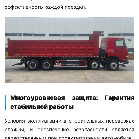
о
эффективность каждой поездки.
г
р
у
з
о
в
и
к
е
л
登录
注册
е
​Многоуровневая защита: Гарантия
г
стабильной работы​
к
и
Условия эксплуатации в строительных перевозках 
й
к
сложны, и обеспечение безопасности является 
о
первостепенным при проектировании автомобиля. ​