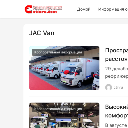
Домой
Информация о 
JAC Van
Простра
Корпоративная информация
расстоя
рефриж
29 декабр
доставл
рефрижер
ctinru
Высокий
Корпоративная информация
комфорт
потенци
В августе