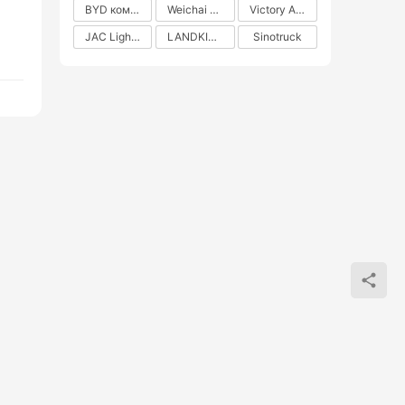
BYD коммерческие автомобили на новых источниках энергии
Weichai Power
Victory Auto
JAC Light Truck
LANDKING
Sinotruck