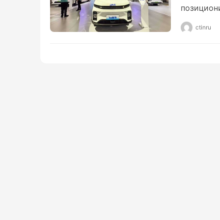
JAC Van
позицион
ctinru