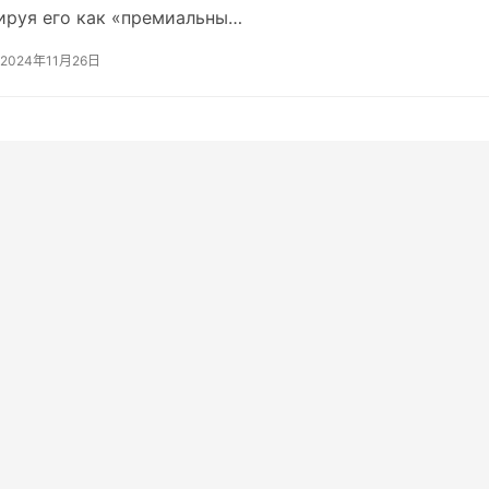
 Baolu?
ируя его как «премиальны…
2024年11月26日