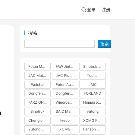
登录
注册
搜索
搜索
Foton Motors
FAW Jiefang
Sinotruk Group
JAC Motors
JAC Pickups
Yuchai
Weichai
Foton Auman
JMC
Dongfeng Commercial Vehicles
Dongfeng Liuzhou Motor
FORLAND
FARZION AUTO
Windrose Technology
Новый энергетический грузовик
Sinotruk
SAIC Maxus
yutong
а
Chenglong H5
Iveco
XCMG Pure Electric Heavy Truck
Yutong Heavy Truck
XCMG
Farizon New Energy
а