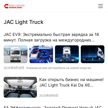
о
м
о
й
JAC Light Truck
И
​​JAC EV9: Экстремально быстрая зарядка за 18
н
минут. Полная загрузка на междугородних
ф
маршрутах.​​
о
р
м
а
2025年8月29日
Коммерческие автомобили на новой энергии
ц
и
Как открыть бизнес на машине!
я
JAC Light Truck Kai Da X6
Advanced Edition переписывает
о
стандарты комфорта в
2025年8月6日
г
городской доставке
р
5A Эффективность, Золотой Привод! Новый JAC