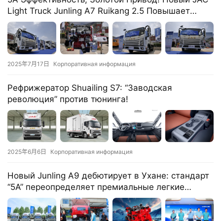
у
Light Truck Junling A7 Ruikang 2.5 Повышает
з
Ценность
о
в
и
к
2025年7月17日
Корпоративная информация
е
Рефрижератор Shuailing S7: “Заводская
л
революция” против тюнинга!
登录
注册
е
г
к
и
2025年6月6日
Корпоративная информация
й
к
​​Новый Junling A9 дебютирует в Ухане: стандарт
о
“5A” переопределяет премиальные легкие
м
грузовики​​
м
е