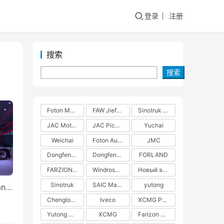
登录
注册
搜索
搜索
Foton Motors
FAW Jiefang
Sinotruk Group
JAC Motors
JAC Pickups
Yuchai
Weichai
Foton Auman
JMC
Dongfeng Commercial Vehicles
Dongfeng Liuzhou Motor
FORLAND
FARZION AUTO
Windrose Technology
Новый энергетический грузовик
Sinotruk
SAIC Maxus
yutong
an…
Chenglong H5
Iveco
XCMG Pure Electric Heavy Truck
Yutong Heavy Truck
XCMG
Farizon New Energy