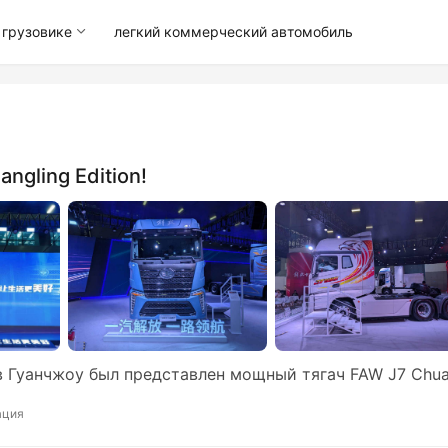
грузовике
легкий коммерческий автомобиль
ngling Edition!
в Гуанчжоу был представлен мощный тягач FAW J7 Chu
ация