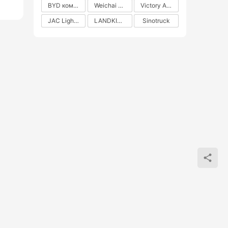
BYD коммерческие автомобили на новых источниках энергии
Weichai Power
Victory Auto
JAC Light Truck
LANDKING
Sinotruck