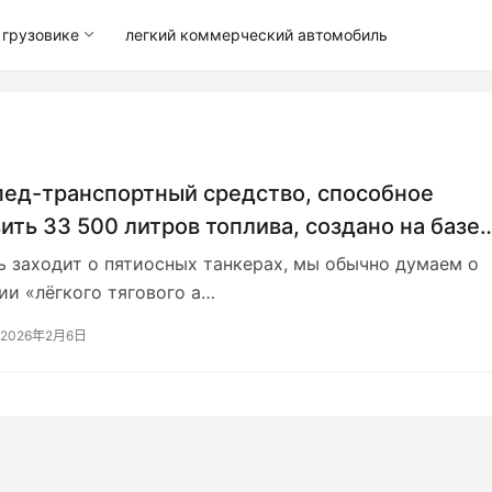
грузовике
легкий коммерческий автомобиль
ед-транспортный средство, способное
ить 33 500 литров топлива, создано на базе
Scania 500R. Это первый в мире топливный
ь заходит о пятиосных танкерах, мы обычно думаем о
нспорт с пятью осями и системой передач т
ии «лёгкого тягового а…
2026年2月6日