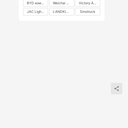
BYD коммерческие автомобили на новых источниках энергии
Weichai Power
Victory Auto
JAC Light Truck
LANDKING
Sinotruck