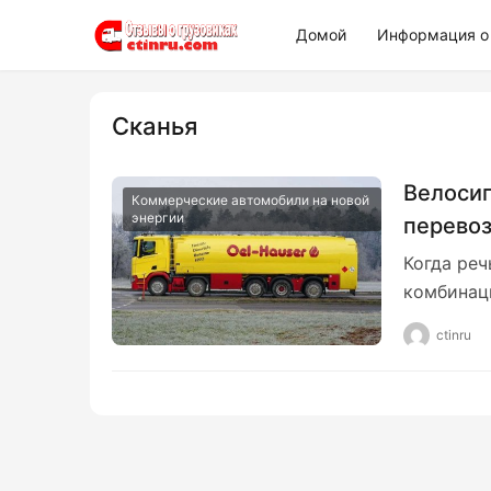
Домой
Информация о 
Сканья
Велосип
Коммерческие автомобили на новой
энергии
перевоз
модели 
Когда реч
автотра
комбинац
10×2!
ctinru