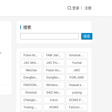
登录
注册
搜索
搜索
Foton Motors
FAW Jiefang
Sinotruk Group
JAC Motors
JAC Pickups
Yuchai
ипа
Weichai
Foton Auman
JMC
Dongfeng Commercial Vehicles
Dongfeng Liuzhou Motor
FORLAND
FARZION AUTO
Windrose Technology
Новый энергетический грузовик
Sinotruk
SAIC Maxus
yutong
Chenglong H5
Iveco
XCMG Pure Electric Heavy Truck
Yutong Heavy Truck
XCMG
Farizon New Energy